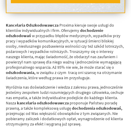
Kancelaria Odszkodowawcza
Proxima kieruje swoje usługi do
klientów indywidualnych i firm. Oferujemy
dochodzenie
odszkodowań
w przypadku błędów medycznych, wypadków przy
pracy i wypadków komunikacyjnych, w sytuacji śmierci bliskiej
osoby, niesłusznego pozbawienia wolności czy też szkód lotniczych,
pożarowych i wypadków rolniczych. Troszczymy się o interesy
naszego klienta, mając świadomość, że obdarzył nas zaufaniem i
powierzył nam sprawę dla niego ważną i jednocześnie wymagającą
profesjonalnego wsparcia. Aż 95% nie wie, że może starać się o
odszkodowania,
w związku z czym tracą oni szansę na otrzymanie
świadczenia, które według prawa im przysługuje.
Wyróżnia nas doświadczenie i wiedza z zakresu prawa, jednocześnie
jesteśmy zespołem ludzi rozumiejących drugiego człowieka, cechuje
nas empatia, a także indywidualne podejście do każdego klienta.
Nasza
kancelaria odszkodowawcza
proponuje Państwu poradę
prawną, a także kompleksową usługę
dochodzenia odszkodowań,
przejmując od Was większość obowiązków z tym związanych. Nie
pobieramy zaliczek i dodatkowych opłat, wynagrodzenie od klienta
otrzymujemy za efekt i wygraną już sprawę.