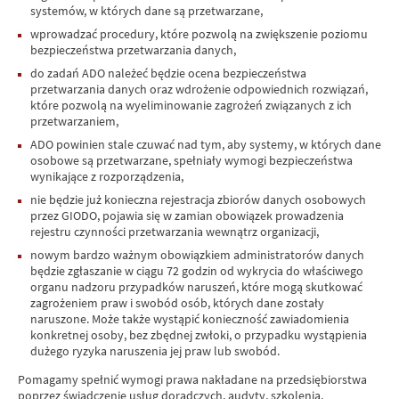
systemów, w których dane są przetwarzane,
wprowadzać procedury, które pozwolą na zwiększenie poziomu
bezpieczeństwa przetwarzania danych,
do zadań ADO należeć będzie ocena bezpieczeństwa
przetwarzania danych oraz wdrożenie odpowiednich rozwiązań,
które pozwolą na wyeliminowanie zagrożeń związanych z ich
przetwarzaniem,
ADO powinien stale czuwać nad tym, aby systemy, w których dane
osobowe są przetwarzane, spełniały wymogi bezpieczeństwa
wynikające z rozporządzenia,
nie będzie już konieczna rejestracja zbiorów danych osobowych
przez GIODO, pojawia się w zamian obowiązek prowadzenia
rejestru czynności przetwarzania wewnątrz organizacji,
nowym bardzo ważnym obowiązkiem administratorów danych
będzie zgłaszanie w ciągu 72 godzin od wykrycia do właściwego
organu nadzoru przypadków naruszeń, które mogą skutkować
zagrożeniem praw i swobód osób, których dane zostały
naruszone. Może także wystąpić konieczność zawiadomienia
konkretnej osoby, bez zbędnej zwłoki, o przypadku wystąpienia
dużego ryzyka naruszenia jej praw lub swobód.
Pomagamy spełnić wymogi prawa nakładane na przedsiębiorstwa
poprzez świadczenie usług doradczych, audyty, szkolenia,