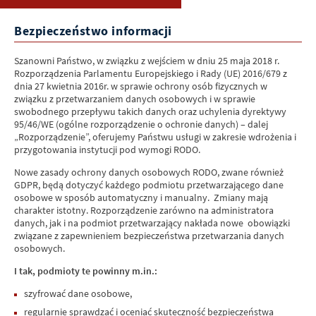
moich danych osobowych, prawo do ich sprostowania, usunięcia
lub ograniczenia przetwarzania, prawo do wniesienia sprzeciwu
wobec przetwarzania, a także prawo do przenoszenia danych.
Bezpieczeństwo informacji
8. Mam prawo wniesienia skargi do UODO, gdy uzasadnione jest, że
Pana/Pani dane osobowe przetwarzane są przez administratora
Szanowni Państwo, w związku z wejściem w dniu 25 maja 2018 r.
niezgodnie z ogólnym rozporządzeniem o ochronie danych
Rozporządzenia Parlamentu Europejskiego i Rady (UE) 2016/679 z
osobowych z dnia 27 kwietnia 2016 r.
dnia 27 kwietnia 2016r. w sprawie ochrony osób fizycznych w
związku z przetwarzaniem danych osobowych i w sprawie
swobodnego przepływu takich danych oraz uchylenia dyrektywy
95/46/WE (ogólne rozporządzenie o ochronie danych) – dalej
„Rozporządzenie”, oferujemy Państwu usługi w zakresie wdrożenia i
przygotowania instytucji pod wymogi RODO.
Nowe zasady ochrony danych osobowych RODO, zwane również
GDPR, będą dotyczyć każdego podmiotu przetwarzającego dane
osobowe w sposób automatyczny i manualny. Zmiany mają
charakter istotny. Rozporządzenie zarówno na administratora
danych, jak i na podmiot przetwarzający nakłada nowe obowiązki
związane z zapewnieniem bezpieczeństwa przetwarzania danych
osobowych.
I tak, podmioty te powinny m.in.:
szyfrować dane osobowe,
regularnie sprawdzać i oceniać skuteczność bezpieczeństwa