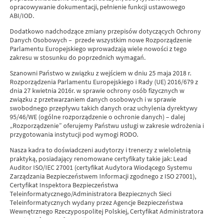
opracowywanie dokumentacji, pełnienie funkcji ustawowego
ABI/IOD.
Dodatkowo nadchodzące zmiany przepisów dotyczących Ochrony
Danych Osobowych – przede wszystkim nowe Rozporządzenie
Parlamentu Europejskiego wprowadzają wiele nowości z tego
zakresu w stosunku do poprzednich wymagań.
Szanowni Państwo w związku z wejściem w dniu 25 maja 2018 r.
Rozporządzenia Parlamentu Europejskiego i Rady (UE) 2016/679 z
dnia 27 kwietnia 2016r. w sprawie ochrony osób fizycznych w
związku z przetwarzaniem danych osobowych i w sprawie
swobodnego przepływu takich danych oraz uchylenia dyrektywy
95/46/WE (ogólne rozporządzenie o ochronie danych) – dalej
„Rozporządzenie” oferujemy Państwu usługi w zakresie wdrożenia i
przygotowania instytucji pod wymogi RODO.
Nasza kadra to doświadczeni audytorzy i trenerzy z wieloletnią
praktyką, posiadający renomowane certyfikaty takie jak: Lead
Auditor ISO/IEC 27001 (certyfikat Audytora Wiodącego Systemu
Zarządzania Bezpieczeństwem Informacji zgodnego z ISO 27001),
Certyfikat Inspektora Bezpieczeństwa
Teleinformatycznego/Administratora Bezpiecznych Sieci
Teleinformatycznych wydany przez Agencje Bezpieczeństwa
Wewnętrznego Rzeczypospolitej Polskiej, Certyfikat Administratora