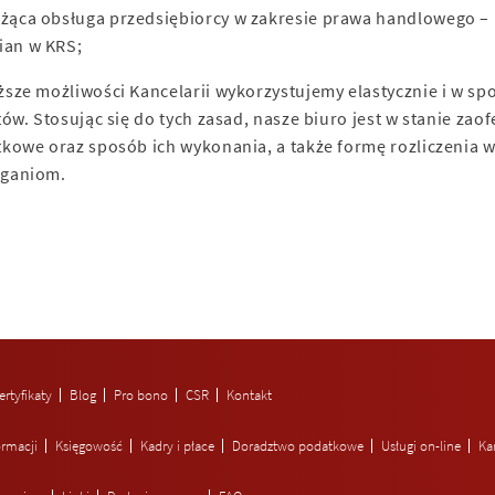
eżąca obsługa przedsiębiorcy w zakresie prawa handlowego –
ian w KRS;
sze możliwości Kancelarii wykorzystujemy elastycznie i w s
tów. Stosując się do tych zasad, nasze biuro jest w stanie z
kowe oraz sposób ich wykonania, a także formę rozliczenia
ganiom.
ertyfikaty
Blog
Pro bono
CSR
Kontakt
ormacji
Księgowość
Kadry i płace
Doradztwo podatkowe
Usługi on-line
Ka