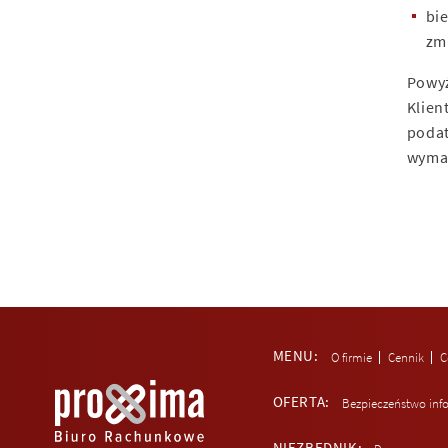
bi
zm
Powyż
Klien
podat
wyma
MENU
O firmie
Cennik
C
OFERTA
Bezpieczeństwo inf