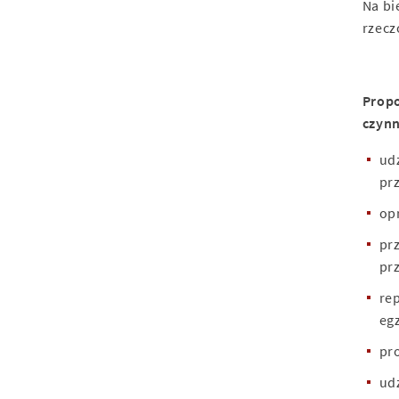
Na bi
rzecz
Propo
czynn
ud
pr
op
pr
pr
re
eg
pr
ud