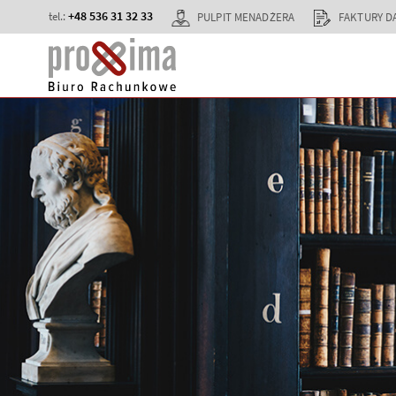
+48 536 31 32 33
tel.:
PULPIT MENADŻERA
FAKTURY 