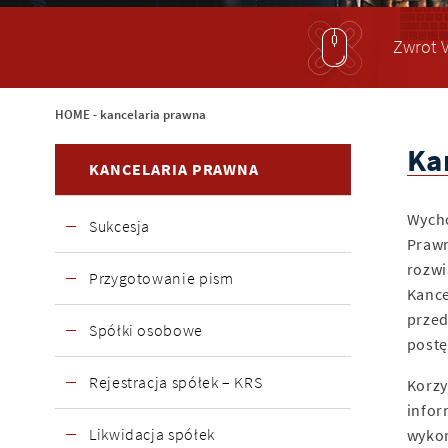
Zwrot V
HOME
-
kancelaria prawna
Ka
KANCELARIA PRAWNA
Wycho
Sukcesja
Prawn
rozwi
Przygotowanie pism
Kance
przed
Spółki osobowe
post
Rejestracja spółek – KRS
Korzy
infor
Likwidacja spółek
wykon