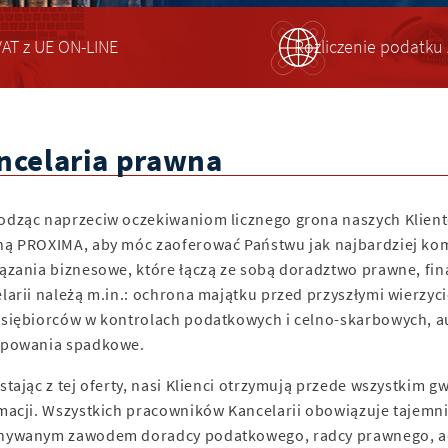
AT z UE ON-LINE
Rozliczenie podatku 
ncelaria prawna
dząc naprzeciw oczekiwaniom licznego grona naszych Klientó
ą PROXIMA, aby móc zaoferować Państwu jak najbardziej kom
ązania biznesowe, które łączą ze sobą doradztwo prawne, fi
larii należą m.in.: ochrona majątku przed przyszłymi wierzyci
siębiorców w kontrolach podatkowych i celno-skarbowych, au
ępowania spadkowe.
stając z tej oferty, nasi Klienci otrzymują przede wszystkim
macji. Wszystkich pracowników Kancelarii obowiązuje tajemn
ywanym zawodem doradcy podatkowego, radcy prawnego, adw