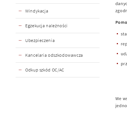
danyc
zgodn
Windykacja
Pomoc
Egzekucja należności
st
Ubezpieczenia
re
ud
Kancelaria odszkodowawcza
pr
Odkup szkód OC/AC
We ws
jedno