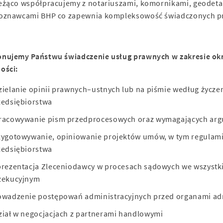
eżąco współpracujemy z notariuszami, komornikami, geodeta
oznawcami BHP co zapewnia kompleksowość świadczonych pr
nujemy Państwu świadczenie usług prawnych w zakresie ok
ości:
zielanie opinii prawnych–ustnych lub na piśmie według życz
zedsiębiorstwa
racowywanie pism przedprocesowych oraz wymagających arg
zygotowywanie, opiniowanie projektów umów, w tym regulami
zedsiębiorstwa
prezentacja Zleceniodawcy w procesach sądowych we wszystki
zekucyjnym
owadzenie postępowań administracyjnych przed organami adm
ział w negocjacjach z partnerami handlowymi