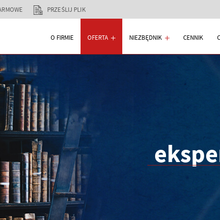
DARMOWE
PRZEŚLIJ PLIK
O FIRMIE
OFERTA
NIEZBĘDNIK
CENNIK
ekspe