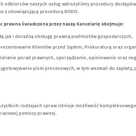
h odbiorców naszych usług wdrożyliśmy procedury dostępów 
e z obowiązującą procedurą RODO.
 prawna świadczona przez naszą Kancelarię obejmuje:
ałą jak i doraźną obsługę prawną podmiotów gospodarczych,
prezentowanie Klientów przed Sądem, Prokuraturą oraz organ
zielanie porad prawnych, sporządzanie, opiniowanie oraz n
zygotowywanie pism procesowych, w tym wezwań do zapłaty, po
zystkich rodzajach spraw istnieje możliwość kompleksowego
razowej pomocy prawnej.