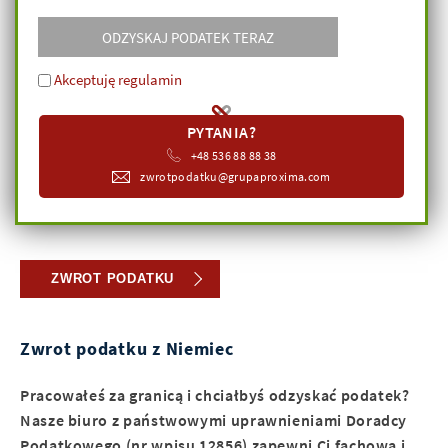
ODZYSKAJ PODATEK TERAZ
Akceptuję regulamin
PYTANIA?
+48 536 88 88 38
zwrotpodatku@grupaproxima.com
ZWROT PODATKU
Zwrot podatku z Niemiec
Pracowałeś za granicą i chciałbyś odzyskać podatek?
Nasze biuro z państwowymi uprawnieniami Doradcy
Podatkowego (nr wpisu 12856) zapewni Ci fachową i