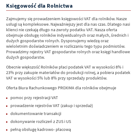
moich danych osobowych, prawo do ich sprostowania, usunięcia
Księgowość dla Rolnictwa
lub ograniczenia przetwarzania, prawo do wniesienia sprzeciwu
wobec przetwarzania, a także prawo do przenoszenia danych.
Zajmujemy się prowadzeniem księgowości VAT dla rolników. Nasze
8. Mam prawo wniesienia skargi do UODO, gdy uzasadnione jest, że
usługi są kompleksowe. Najważniejszy jest dla nas czas. Dlatego nasi
Pana/Pani dane osobowe przetwarzane są przez administratora
klienci nie czekają długo na zwroty podatku VAT. Nasza oferta
niezgodnie z ogólnym rozporządzeniem o ochronie danych
obejmuje obsługę rolników indywidualnych oraz małych, średnich i
osobowych z dnia 27 kwietnia 2016 r.
dużych gospodarstw rolnych. Dysponujemy wiedzą oraz
wieloletnim doświadczeniem w rozliczaniu tego typu podmiotów.
Prowadzimy rejestry VAT gospodarstw rolnych oraz księgi handlowe
dużych gospodarstw.
Obecnie większość Rolników płaci podatek VAT w wysokości 8% i
23% przy zakupie materiałów do produkcji rolnej, a pobiera podatek
VAT w wysokości 5% lub 8% przy sprzedaży produktów.
Oferta Biura Rachunkowego PROXIMA dla rolników obejmuje
pomoc przy rejestracji VAT
prowadzenie rejestrów VAT (zakup i sprzedaż)
dokumentowanie transakcji
dokonywanie rozliczeń z ZUS i US
pełną obsługę kadrowo- płacową