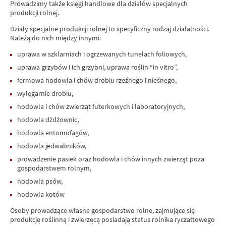
Prowadzimy także księgi handlowe dla działów specjalnych
produkcji rolnej.
Działy specjalne produkcji rolnej to specyficzny rodzaj działalności.
Należą do nich między innymi:
uprawa w szklarniach i ogrzewanych tunelach foliowych,
uprawa grzybów i ich grzybni, uprawa roślin “in vitro”,
fermowa hodowla i chów drobiu rzeźnego i nieśnego,
wylęgarnie drobiu,
hodowla i chów zwierząt futerkowych i laboratoryjnych,
hodowla dżdżownic,
hodowla entomofagów,
hodowla jedwabników,
prowadzenie pasiek oraz hodowla i chów innych zwierząt poza
gospodarstwem rolnym,
hodowla psów,
hodowla kotów
Osoby prowadzące własne gospodarstwo rolne, zajmujące się
produkcję roślinną i zwierzęcą posiadają status rolnika ryczałtowego